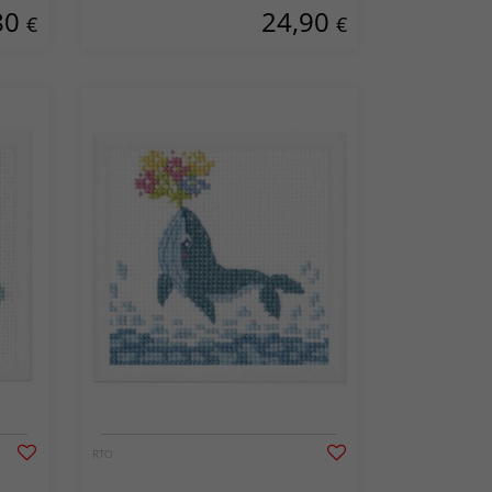
80
24,90
€
€
RTO