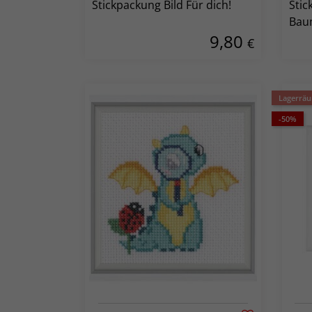
Stickpackung Bild Für dich!
Stic
Bau
9,80
€
Lagerrä
-50%