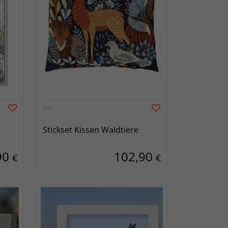
RTO
Stickset Kissen Waldtiere
90
102,90
€
€