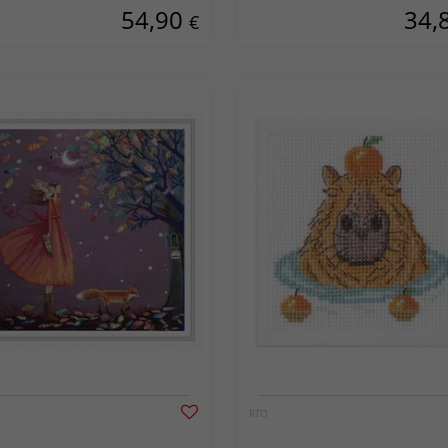
54,90
34,
€
RTO