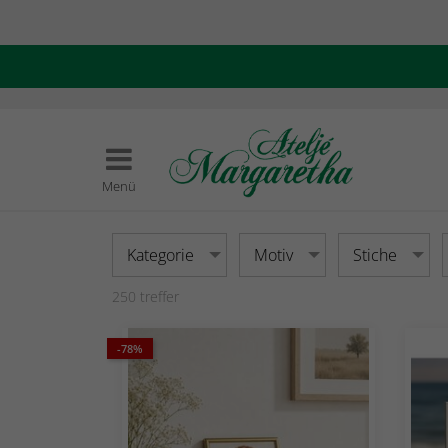
Menü
Kategorie
Motiv
Stiche
250
treffer
-78%