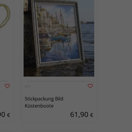
RTO
Stickpackung Bild
Küstenboote
90
61,90
€
€