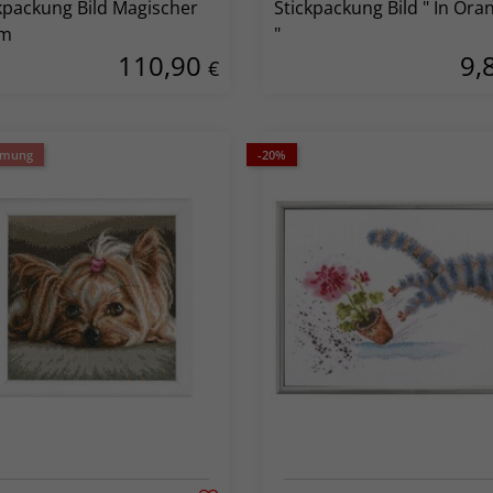
kpackung Bild Magischer
Stickpackung Bild " In Oranges
m
"
110,90
9,
€
umung
-20%