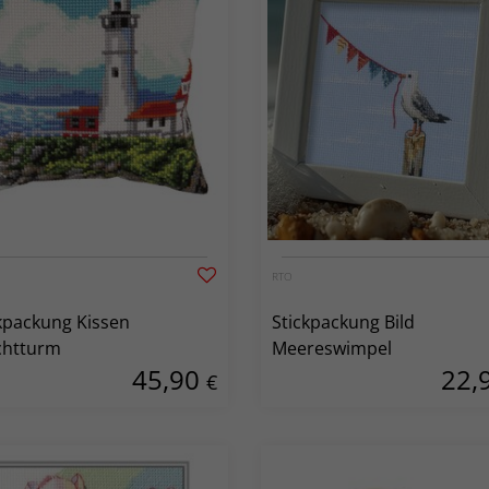
RTO
kpackung Kissen
Stickpackung Bild
chtturm
Meereswimpel
45,90
22,
€