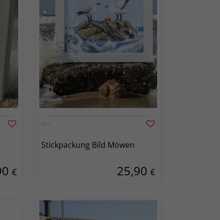
RTO
Stickpackung Bild Möwen
90
25,90
€
€