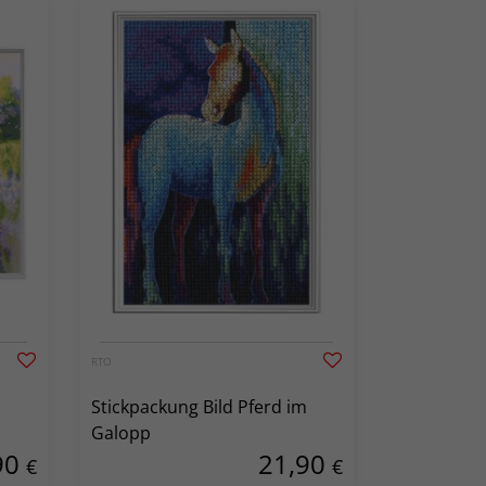
RTO
Stickpackung Bild Pferd im
Galopp
90
21,90
€
€