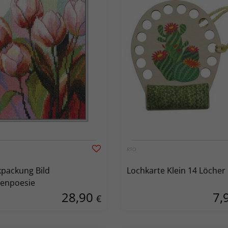
RTO
kpackung Bild
Lochkarte Klein 14 Löcher
penpoesie
28,90
7,
€