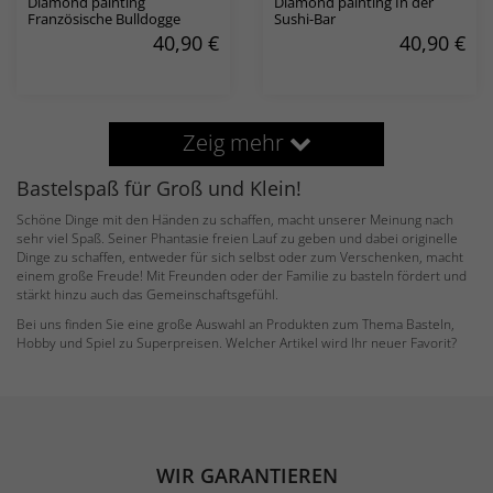
Diamond painting
Diamond painting In der
Französische Bulldogge
Sushi-Bar
40,90
€
40,90
€
Zeig mehr
Bastelspaß für Groß und Klein!
Schöne Dinge mit den Händen zu schaffen, macht unserer Meinung nach
sehr viel Spaß. Seiner Phantasie freien Lauf zu geben und dabei originelle
Dinge zu schaffen, entweder für sich selbst oder zum Verschenken, macht
einem große Freude! Mit Freunden oder der Familie zu basteln fördert und
stärkt hinzu auch das Gemeinschaftsgefühl.
Bei uns finden Sie eine große Auswahl an Produkten zum Thema Basteln,
Hobby und Spiel zu Superpreisen. Welcher Artikel wird Ihr neuer Favorit?
WIR GARANTIEREN