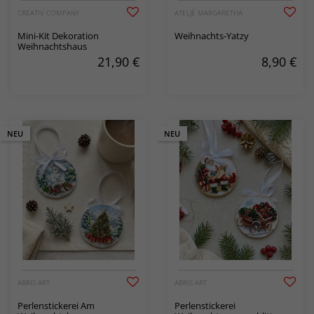
CREATIV COMPANY
ATELJÉ MARGARETHA
Mini-Kit Dekoration
Weihnachts-Yatzy
Weihnachtshaus
21,90
€
8,90
€
NEU
NEU
ABRIS ART
ABRIS ART
Perlenstickerei Am
Perlenstickerei