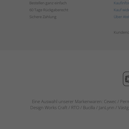
Bestellen ganz einfach
Kaufinfo
60 Tage Rückgaberecht
Kauf wid
Sichere Zahlung
Über Ate
Kundend
Eine Auswahl unserer Markenwaren: Cewec / Perm
Design Works Craft / RTO / Bucilla / JanLynn / Väst