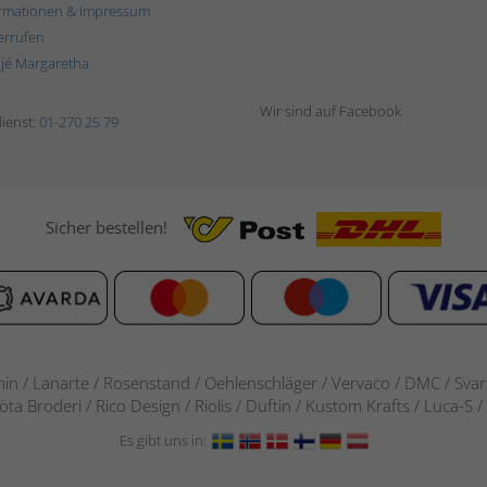
rmationen & Impressum
errufen
ljé Margaretha
Wir sind auf Facebook
ienst:
01-270 25 79
Sicher bestellen!
in / Lanarte / Rosenstand /
Oehlenschläger / Vervaco / DMC / Svarta
göta Broderi / Rico Design / Riolis / Duftin / Kustom Krafts / Luca
Es gibt uns in: