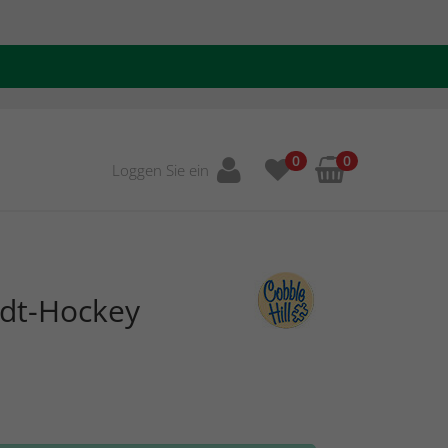
0
0
Loggen Sie ein
adt-Hockey