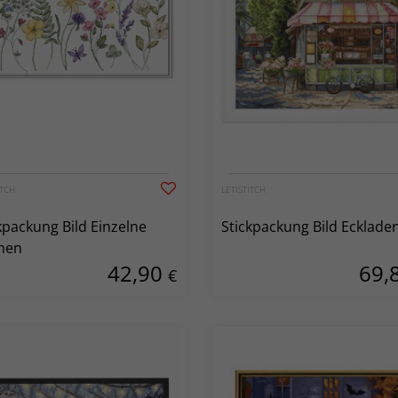
ITCH
LETISTITCH
kpackung Bild Einzelne
Stickpackung Bild Ecklade
men
42,90
69,
€