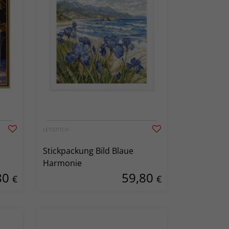
LETISTITCH
Stickpackung Bild Blaue
Harmonie
80
59,80
€
€