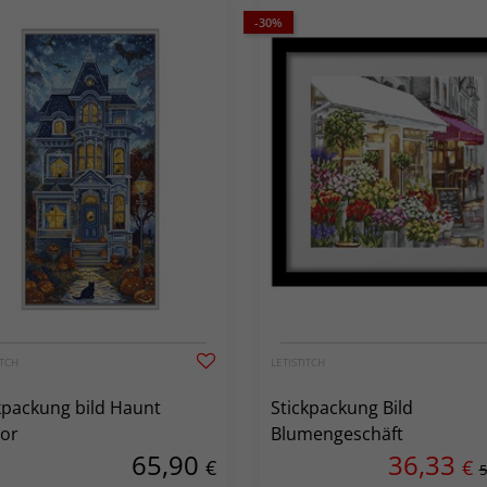
-30%
ITCH
LETISTITCH
kpackung bild Haunt
Stickpackung Bild
or
Blumengeschäft
65,90
36,33
€
€
5