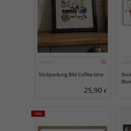
LETISTITCH
LETIST
Stickpackung Bild Coffee time
Stic
Blu
25,90
€
-30%