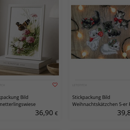
ITCH
LETISTITCH
kpackung Bild
Stickpackung Bild
etterlingswiese
Weihnachtskätzchen 5-er 
36,90
39,
€