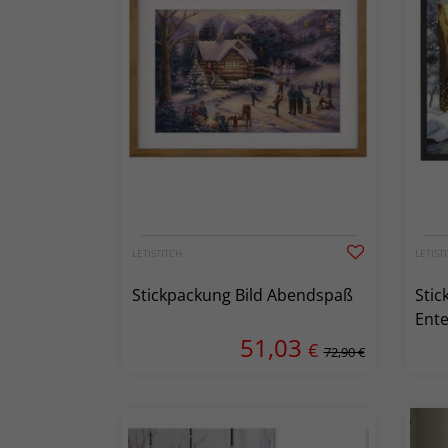
LETISTITCH
LETIST
Stickpackung Bild Abendspaß
Stic
Ent
51,03
€
72,90 €