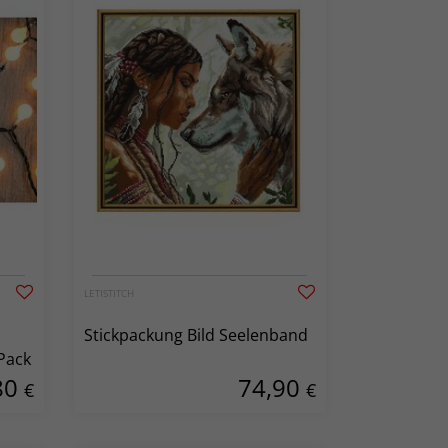
LETISTITCH
Stickpackung Bild Seelenband
Pack
80
74,90
€
€