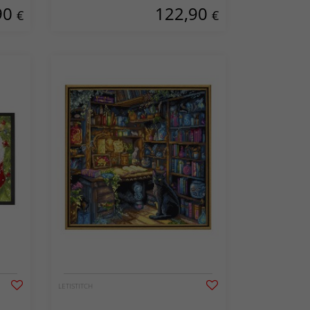
90
122,90
€
€
LETISTITCH