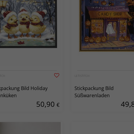
ITCH
LETISTITCH
kpackung Bild Holiday
Stickpackung Bild
enküken
Süßwarenladen
50,90
49,
€