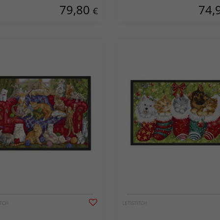
79,80
74,
€
ITCH
LETISTITCH