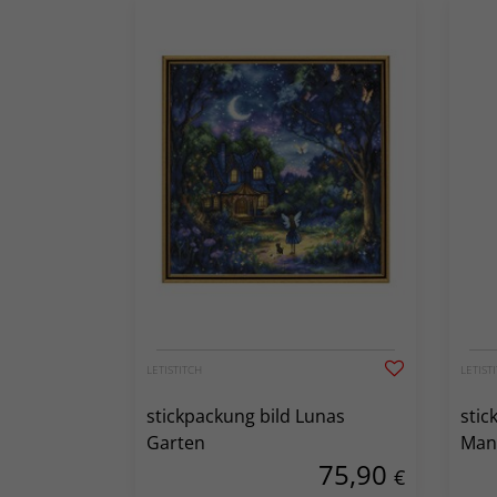
LETISTITCH
LETIST
stickpackung bild Lunas
stic
Garten
Man
75,90
€