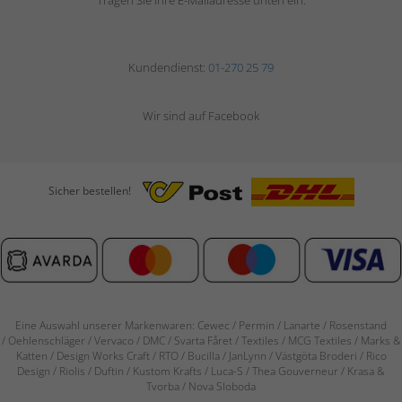
Tragen Sie Ihre E-Mailadresse unten ein.
Kundendienst:
01-270 25 79
Wir sind auf Facebook
Sicher bestellen!
Eine Auswahl unserer Markenwaren: Cewec / Permin / Lanarte / Rosenstand
/
Oehlenschläger / Vervaco / DMC / Svarta Fåret / Textiles / MCG Textiles / Marks &
Katten / Design Works Craft / RTO / Bucilla / JanLynn / Västgöta Broderi / Rico
Design / Riolis / Duftin / Kustom Krafts / Luca-S / Thea Gouverneur / Krasa &
Tvorba / Nova Sloboda