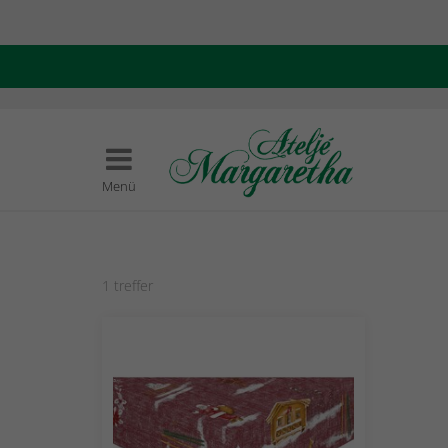
Menü
1
treffer