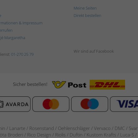
Meine Seiten
e
Direkt bestellen
rmationen & Impressum
errufen
ljé Margaretha
Wir sind auf Facebook
ienst:
01-270 25 79
Sicher bestellen!
in / Lanarte / Rosenstand /
Oehlenschläger / Vervaco / DMC / Svarta
göta Broderi / Rico Design / Riolis / Duftin / Kustom Krafts / Luca