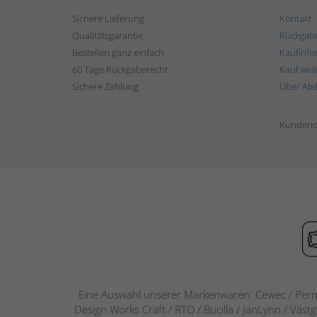
Sichere Lieferung
Kontakt
Qualitätsgarantie
Rückgab
Bestellen ganz einfach
Kaufinfo
60 Tage Rückgaberecht
Kauf wid
Sichere Zahlung
Über Ate
Kundend
Eine Auswahl unserer Markenwaren: Cewec / Perm
Design Works Craft / RTO / Bucilla / JanLynn / Väst