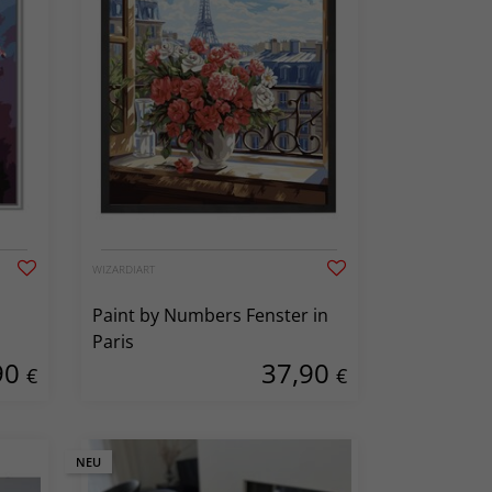
WIZARDIART
Paint by Numbers Fenster in
Paris
90
37,90
€
€
NEU