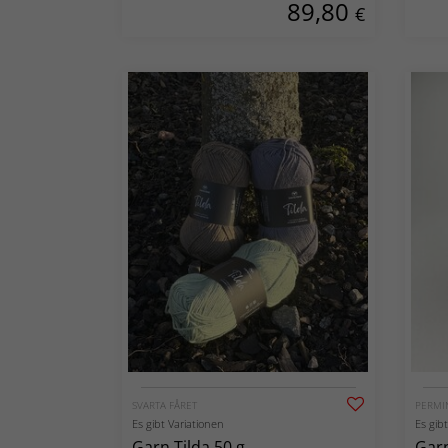
89,80
Blu
€
SVARTA FÅRET
PERMI
Es gibt Variationen
Es gib
Garn Tilda 50 g
Garn