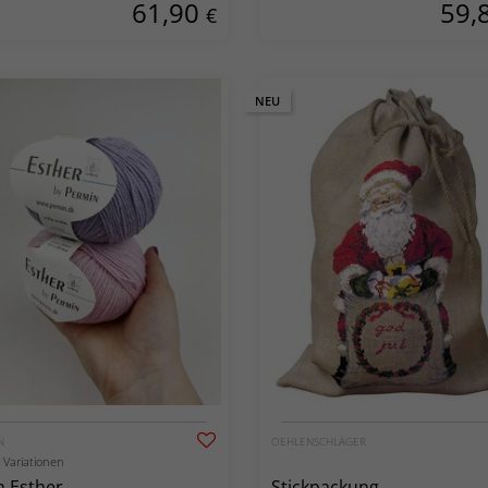
61,90
59,
menstadt
€
NEU
N
OEHLENSCHLÄGER
t Variationen
 Esther
Stickpackung