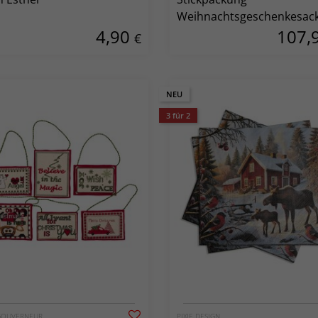
Weihnachtsgeschenkesac
4,90
107,
Frohe Weihnachten
€
NEU
3 für 2
GOUVERNEUR
PIXIE DESIGN