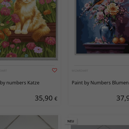
DIART
WIZARDIART
 by numbers Katze
Paint by Numbers Blumen
35,90
37,
€
NEU