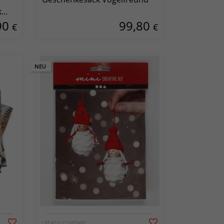
k
90
99,80
€
€
NEU
CREATIV COMPANY