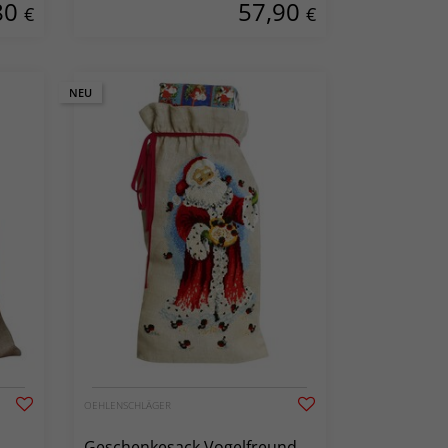
80
57,90
€
€
NEU
OEHLENSCHLÄGER
Geschenkesack Vogelfreund