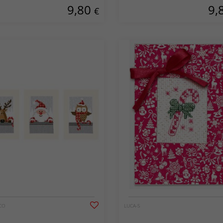
9,80
9,
€
CO
LUCA-S