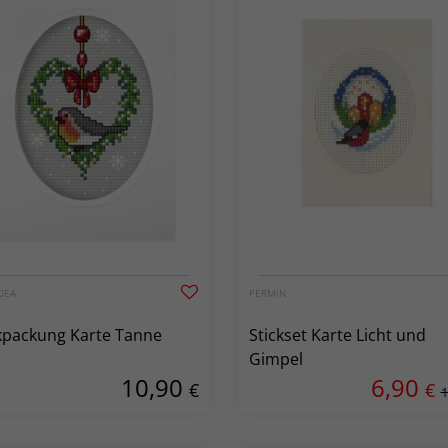
DEA
PERMIN
kpackung Karte Tanne
Stickset Karte Licht und
Gimpel
10,90
6,90
€
€
1