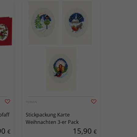
PERMIN
faff
Stickpackung Karte
Weihnachten 3-er Pack
90
15,90
€
€