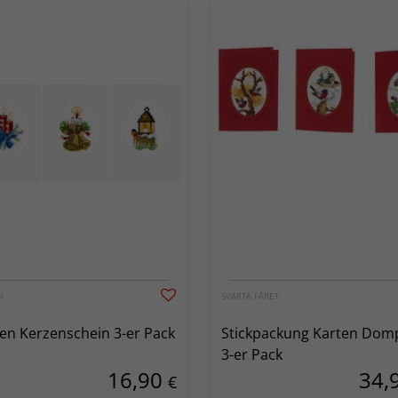
N
SVARTA FÅRET
en Kerzenschein 3-er Pack
Stickpackung Karten Domp
3-er Pack
16,90
34,
€