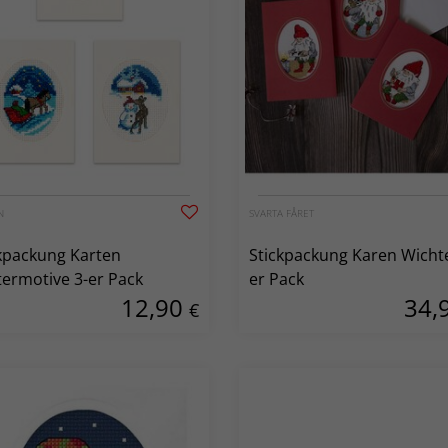
N
SVARTA FÅRET
kpackung Karten
Stickpackung Karen Wichte
ermotive 3-er Pack
er Pack
12,90
34,
€