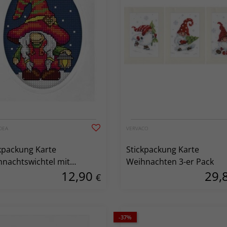
DEA
VERVACO
kpackung Karte
Stickpackung Karte
nachtswichtel mit
Weihnachten 3-er Pack
12,90
29,
rne
€
-37%