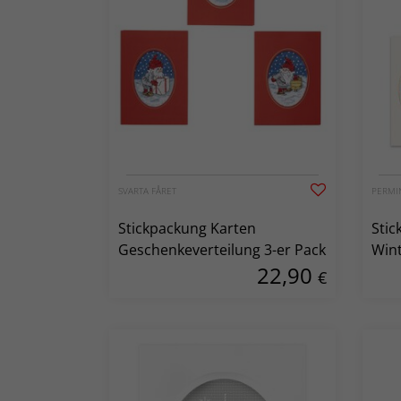
SVARTA FÅRET
PERMI
Stickpackung Karten
Stic
Geschenkeverteilung 3-er Pack
Wint
22,90
€