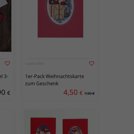
SVARTA FÅRET
l 3-
1er-Pack Weihnachtskarte
zum Geschenk
90
4,50
€
€
7,50 €