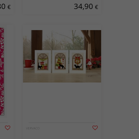
80
34,90
€
€
VERVACO