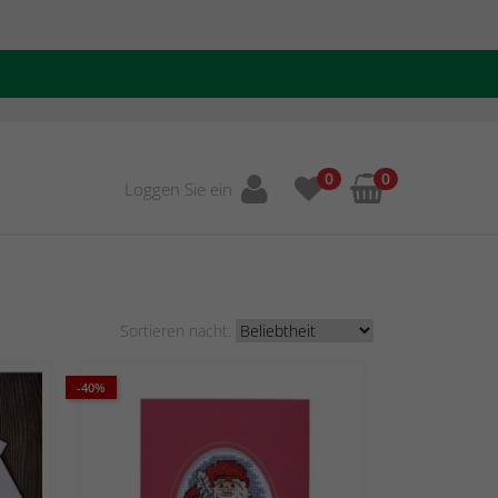
0
0
Loggen Sie ein
Sortieren nacht:
-40%