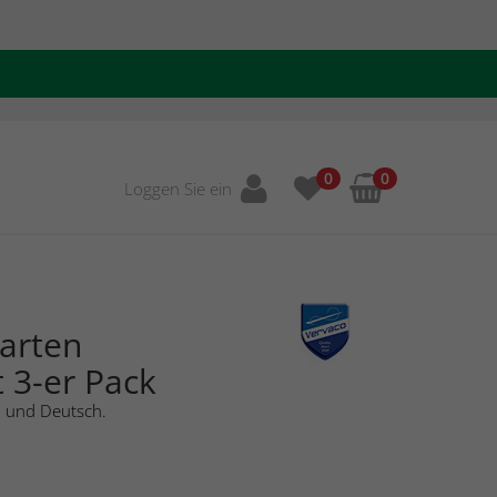
0
0
Loggen Sie ein
arten
 3-er Pack
h und Deutsch.