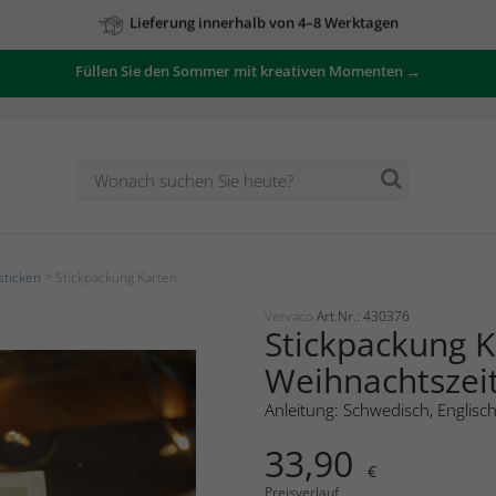
Zu unseren Angeboten
Füllen Sie den Sommer mit kreativen Momenten →
sticken
> Stickpackung Karten
Vervaco
Art.Nr.: 430376
Stickpackung K
Weihnachtszeit
Anleitung: Schwedisch, Englisc
33,90
€
Preisverlauf