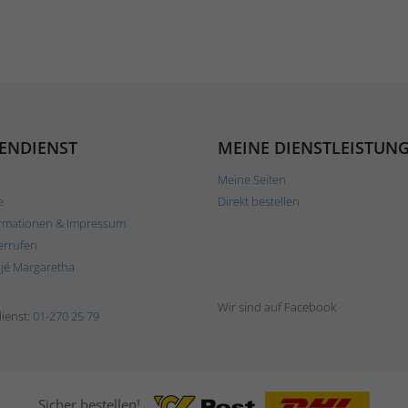
ENDIENST
MEINE DIENSTLEISTUN
Meine Seiten
e
Direkt bestellen
rmationen & Impressum
errufen
ljé Margaretha
Wir sind auf Facebook
ienst:
01-270 25 79
Sicher bestellen!