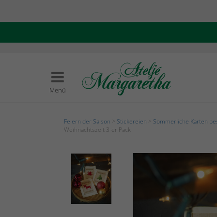
Menü
Feiern der Saison
>
Stickereien
>
Sommerliche Karten be
Weihnachtszeit 3-er Pack