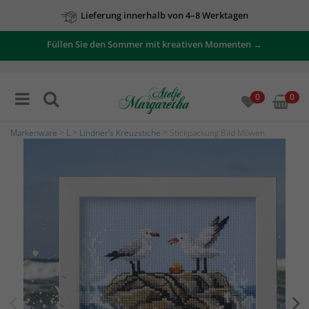
Lieferung innerhalb von 4–8 Werktagen
Füllen Sie den Sommer mit kreativen Momenten →
0
0
Markenware
>
L
>
Lindner's Kreuzstiche
> Stickpackung Bild Möwen