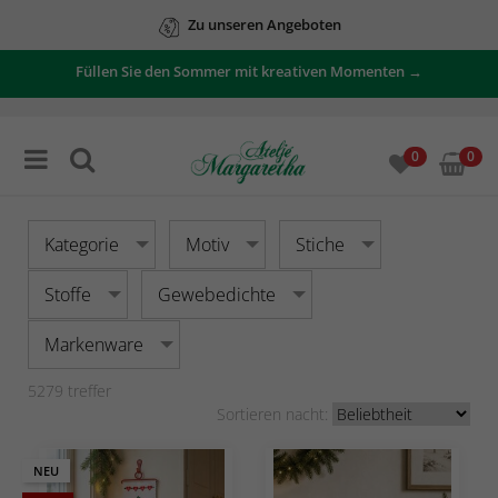
Zu unseren Angeboten
Füllen Sie den Sommer mit kreativen Momenten →
0
0
Kategorie
Motiv
Stiche
Stoffe
Gewebedichte
Markenware
5279
treffer
Sortieren nacht:
NEU