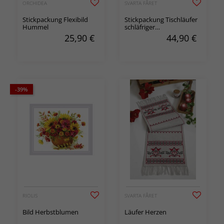
ORCHIDEA
SVARTA FÅRET
Stickpackung Flexibild
Stickpackung Tischläufer
Hummel
schläfriger
Weihnachtsmann
25,90
€
44,90
€
-39%
RIOLIS
SVARTA FÅRET
Bild Herbstblumen
Läufer Herzen