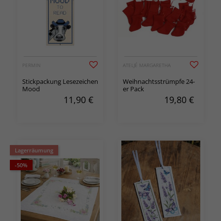
PERMIN
ATELJÉ MARGARETHA
Stickpackung Lesezeichen
Weihnachtsstrümpfe 24-
Mood
er Pack
11,90
€
19,80
€
Lagerräumung
-50%