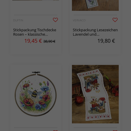
DUFTIN
VERVACO
Stickpackung Tischdecke
Stickpackung Lesezeichen
Rosen – klassische
Lavendel und
Tischdecke in Kreuzstich
Schmetterlinge 2-er Pack
19,45
€
19,80
€
38,90 €
mit Blumenmotiv