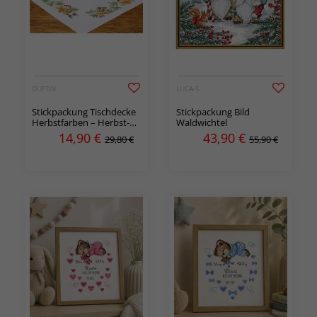
DUFTIN
LUCA-S
Stickpackung Tischdecke
Stickpackung Bild
Herbstfarben – Herbst-
Waldwichtel
Tischdecke in Kreuzstich
14,90
€
43,90
€
29,80 €
55,90 €
auf Aida