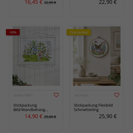
16,45
€
22,90
€
32,90 €
-50%
Club-Artikel
SVARTA FÅRET
ORCHIDEA
Stickpackung
Stickpackung Flexibild
Bild/Wandbehang
Schmetterling
Blaubeerenwald
14,90
€
25,90
€
29,80 €