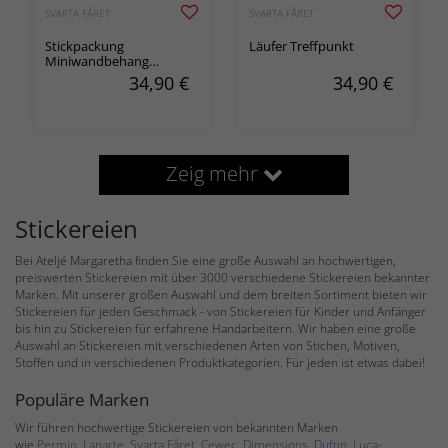
SVARTA FÅRET
SVARTA FÅRET
Stickpackung
Läufer Treffpunkt
Miniwandbehang
Sommerblick
34,90
€
34,90
€
Zeig mehr
Stickereien
Bei Ateljé Margaretha finden Sie eine große Auswahl an hochwertigen,
preiswerten Stickereien mit über 3000 verschiedene Stickereien bekannter
Marken. Mit unserer großen Auswahl und dem breiten Sortiment bieten wir
Stickereien für jeden Geschmack - von Stickereien für Kinder und Anfänger
bis hin zu Stickereien für erfahrene Handarbeitern. Wir haben eine große
Auswahl an Stickereien mit verschiedenen Arten von Stichen, Motiven,
Stoffen und in verschiedenen Produktkategorien. Für jeden ist etwas dabei!
Populäre Marken
Wir führen hochwertige Stickereien von bekannten Marken
wie
Permin
,
Lanarte
,
Svarta Fåret
,
Cewec
,
Dimensions
,
Duftin
,
Luca-