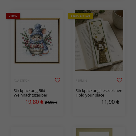
-20%
Club-Artikel
AVA STITCH
PERMIN
Stickpackung Bild
Stickpackung Lesezeichen
Weihnachtszauber
Hold your place
19,80
€
11,90
€
24,90 €