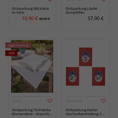
Stickpackung Bild Katze
Stickpackung Läufer
im Korb
Dompfaffen
10,90
€
57,90
€
48,90 €
Lagerräumung
-50%
DUFTIN
SVARTA FÅRET
Stickpackung Tischdecke
Stickpackung Karten
Blumenwiese – Kreuzstich
Geschenkeverteilung 3-er
auf Aida
Pack