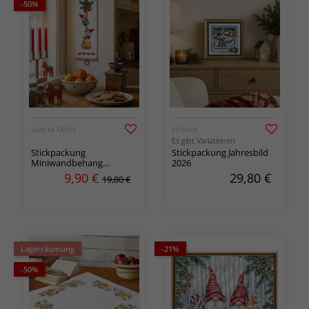
-50%
SVARTA FÅRET
PERMIN
Es gibt Variationen
Stickpackung
Stickpackung Jahresbild
Miniwandbehang
2026
Kletterwichtel
9,90
€
29,80
€
19,80 €
Lagerräumung
-21%
-50%