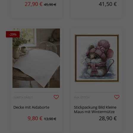
27,90
€
41,50
€
45,90 €
-29%
SVARTA FÅRET
AVA STITCH
Decke mit Aidaborte
Stickpackung Bild Kleine
Maus mit Wintermütze
9,80
€
28,90
€
13,90 €