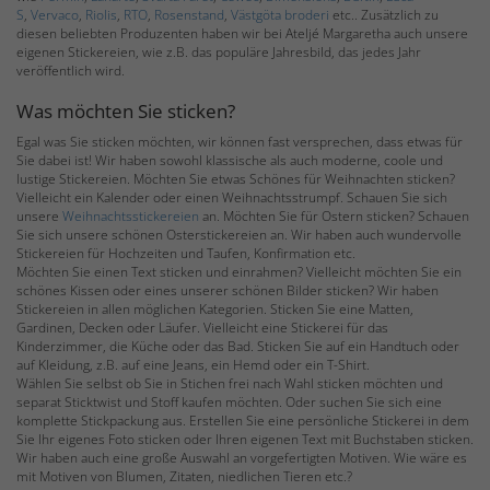
S
,
Vervaco
,
Riolis
,
RTO
,
Rosenstand
,
Västgöta broderi
etc.. Zusätzlich zu
diesen beliebten Produzenten haben wir bei Ateljé Margaretha auch unsere
eigenen Stickereien, wie z.B. das populäre Jahresbild, das jedes Jahr
veröffentlich wird.
Was möchten Sie sticken?
Egal was Sie sticken möchten, wir können fast versprechen, dass etwas für
Sie dabei ist! Wir haben sowohl klassische als auch moderne, coole und
lustige Stickereien. Möchten Sie etwas Schönes für Weihnachten sticken?
Vielleicht ein Kalender oder einen Weihnachtsstrumpf. Schauen Sie sich
unsere
Weihnachtsstickereien
an. Möchten Sie für Ostern sticken? Schauen
Sie sich unsere schönen Osterstickereien an. Wir haben auch wundervolle
Stickereien für Hochzeiten und Taufen, Konfirmation etc.
Möchten Sie einen Text sticken und einrahmen? Vielleicht möchten Sie ein
schönes Kissen oder eines unserer schönen Bilder sticken? Wir haben
Stickereien in allen möglichen Kategorien. Sticken Sie eine Matten,
Gardinen, Decken oder Läufer. Vielleicht eine Stickerei für das
Kinderzimmer, die Küche oder das Bad. Sticken Sie auf ein Handtuch oder
auf Kleidung, z.B. auf eine Jeans, ein Hemd oder ein T-Shirt.
Wählen Sie selbst ob Sie in Stichen frei nach Wahl sticken möchten und
separat Sticktwist und Stoff kaufen möchten. Oder suchen Sie sich eine
komplette Stickpackung aus. Erstellen Sie eine persönliche Stickerei in dem
Sie Ihr eigenes Foto sticken oder Ihren eigenen Text mit Buchstaben sticken.
Wir haben auch eine große Auswahl an vorgefertigten Motiven. Wie wäre es
mit Motiven von Blumen, Zitaten, niedlichen Tieren etc.?