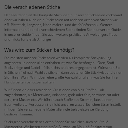
Die verschiedenen Stiche
Der Kreuzstich ist der häufigste Stich, der in unseren Stickereien vorkommt.
Aber wir haben auch viele Stickereien mit anderen Arten von Stichen wie
z.B. Plattstich, Langstich, Nadelmalerei und die Knüpftechnik. Weitere
Informationen über die verschiedenen Stiche finden Sie in unserem Guide.
In unserer Guide finden Sie auch weitere praktische Anweisungen, Tipps
und Tricks für Sie als Anfänger.
Was wird zum Sticken benötigt?
Die meisten unserer Stickereien werden als komplette Stickpackung
angeboten, in denen alles enthalten ist, was Sie benötigen - Garn, Stoff,
Stickvorlage und Nadel – falls nichts anderes angegeben ist. Wünschen Sie
in Stichen frei nach Wahl zu sticken, dann bestellen Sie Sticktwist und einen
Stoff Ihrer Wahl. Wir haben eine große Auswahl an allem, was Sie für Ihre
Handarbeiten benötigen sollten!
Wir führen viele verschiedene Variationen von Aida-Stoffen – ob
zugeschnitten, als Meterware, Aidaband, grob oder fein, schwarz, rot oder
ecru, mit Muster etc. Wir führen auch Stoffe aus Stramin, Jute, Leinen,
Baumwolle etc. Verpassen Sie nicht unseren wasserlöslichen Straminstoff,
mit dem Sie verschiedene Materialien wie beispielsweise Kleidung
besticken können.
Stickgarne verschiedener Arten finden Sie natürlich auch bei Ateljé
Margaretha. Wir bieten eine große Auswahl an Mouliné-Sticktwist von