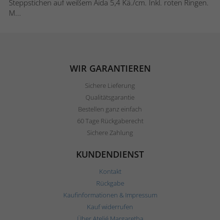
Steppstichen auf weißem Aida 5,4 Kä./cm. Inkl. roten Ringen.
M...
WIR GARANTIEREN
Sichere Lieferung
Qualitätsgarantie
Bestellen ganz einfach
60 Tage Rückgaberecht
Sichere Zahlung
KUNDENDIENST
Kontakt
Rückgabe
Kaufinformationen & Impressum
Kauf widerrufen
Über Ateljé Margaretha