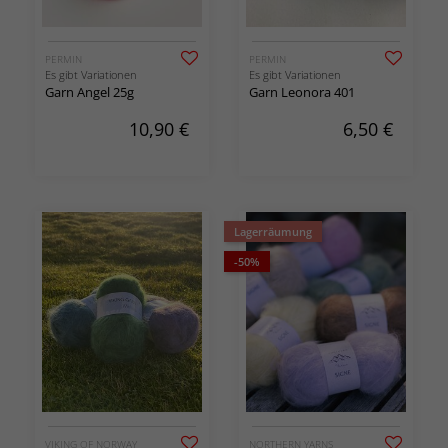
PERMIN
PERMIN
Es gibt Variationen
Es gibt Variationen
Garn Angel 25g
Garn Leonora 401
10,90
€
6,50
€
Lagerräumung
-50%
VIKING OF NORWAY
NORTHERN YARNS