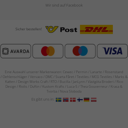
Wir sind auf Facebook
Sicher bestellen!
Eine Auswahl unserer Markenwaren: Cewec / Permin / Lanarte / Rosenstand
/
Oehlenschläger / Vervaco / DMC / Svarta Fåret / Textiles / MCG Textiles / Marks &
Katten / Design Works Craft / RTO / Bucilla / JanLynn / Västgöta Broderi / Rico
Design / Riolis / Duftin / Kustom Krafts / Luca-S / Thea Gouverneur / Krasa &
Tvorba / Nova Sloboda
Es gibt uns in: