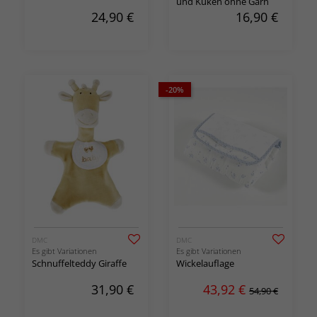
und Küken ohne Garn
24,90
€
16,90
€
-20%
DMC
DMC
Es gibt Variationen
Es gibt Variationen
Schnuffelteddy Giraffe
Wickelauflage
31,90
€
43,92
€
54,90 €