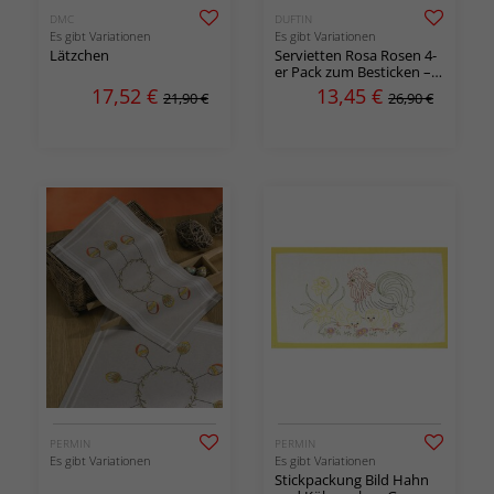
DMC
DUFTIN
Es gibt Variationen
Es gibt Variationen
Lätzchen
Servietten Rosa Rosen 4-
er Pack zum Besticken –
in Kreuzstichen auf
17,52
€
13,45
€
21,90 €
26,90 €
vorgedruckter Baumwolle
PERMIN
PERMIN
Es gibt Variationen
Es gibt Variationen
Stickpackung Bild Hahn