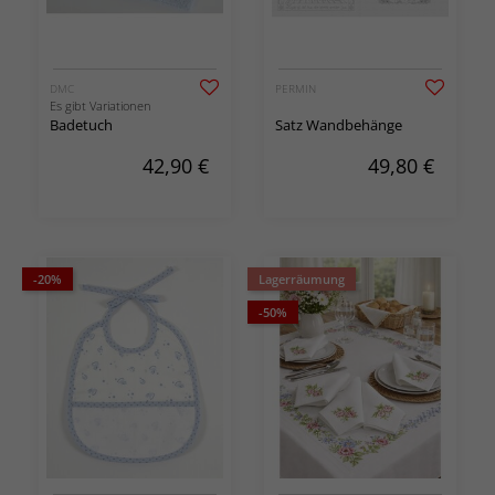
DMC
PERMIN
Es gibt Variationen
Badetuch
Satz Wandbehänge
42,90
€
49,80
€
-20%
Lagerräumung
-50%