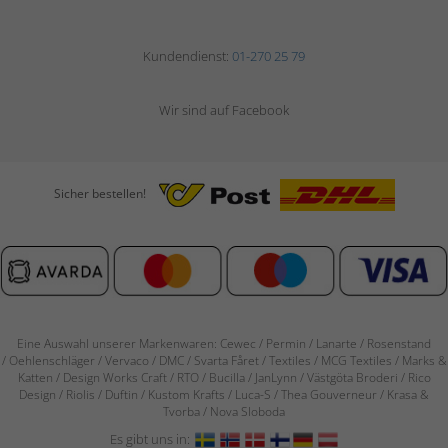
Kundendienst:
01-270 25 79
Wir sind auf Facebook
Sicher bestellen!
Eine Auswahl unserer Markenwaren: Cewec / Permin / Lanarte / Rosenstand
/
Oehlenschläger / Vervaco / DMC / Svarta Fåret / Textiles / MCG Textiles / Marks &
Katten / Design Works Craft / RTO / Bucilla / JanLynn / Västgöta Broderi / Rico
Design / Riolis / Duftin / Kustom Krafts / Luca-S / Thea Gouverneur / Krasa &
Tvorba / Nova Sloboda
Es gibt uns in: