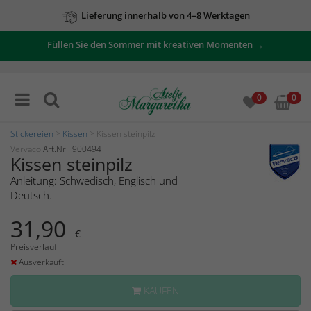
Lieferung innerhalb von 4–8 Werktagen
Füllen Sie den Sommer mit kreativen Momenten →
0
0
Stickereien
>
Kissen
> Kissen steinpilz
Vervaco
Art.Nr.: 900494
Kissen steinpilz
Anleitung: Schwedisch, Englisch und
Deutsch.
31,90
€
Preisverlauf
Ausverkauft
KAUFEN