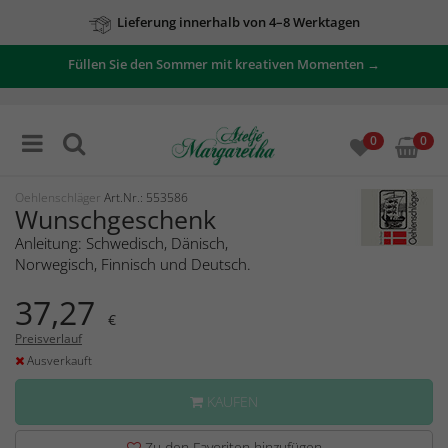
Lieferung innerhalb von 4–8 Werktagen
Füllen Sie den Sommer mit kreativen Momenten →
0
0
Oehlenschläger
Art.Nr.: 553586
Wunschgeschenk
Anleitung: Schwedisch, Dänisch,
Norwegisch, Finnisch und Deutsch.
37,27
€
Preisverlauf
Ausverkauft
KAUFEN
Zu den Favoriten hinzufügen