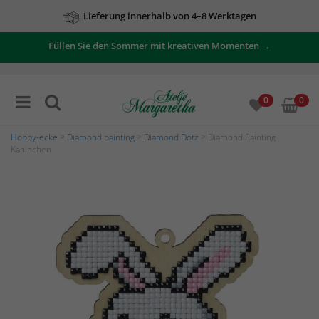
Lieferung innerhalb von 4–8 Werktagen
Füllen Sie den Sommer mit kreativen Momenten →
0
0
Hobby-ecke
>
Diamond painting
>
Diamond Dotz
> Diamond Painting
Kaninchen