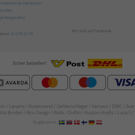
rmationen & Impressum
errufen
ljé Margaretha
Wir sind auf Facebook
ienst:
01-270 25 79
Sicher bestellen!
in / Lanarte / Rosenstand /
Oehlenschläger / Vervaco / DMC / Svarta
göta Broderi / Rico Design / Riolis / Duftin / Kustom Krafts / Luca
Es gibt uns in: