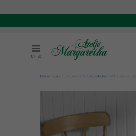
Menü
Markenware
>
L
>
Lindner's Kreuzstiche
> Mitteldecke Ro