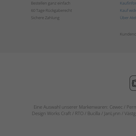
Bestellen ganz einfach
Kaufinfo
60 Tage Rückgaberecht
Kauf wid
Sichere Zahlung
Über Ate
Kundend
Eine Auswahl unserer Markenwaren: Cewec / Perm
Design Works Craft / RTO / Bucilla / JanLynn / Väst