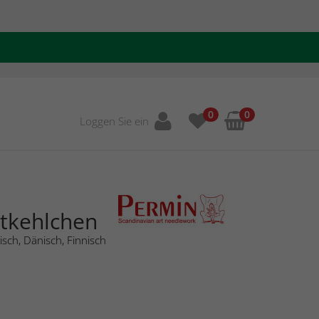
0
0
Loggen Sie ein
otkehlchen
sch, Dänisch, Finnisch