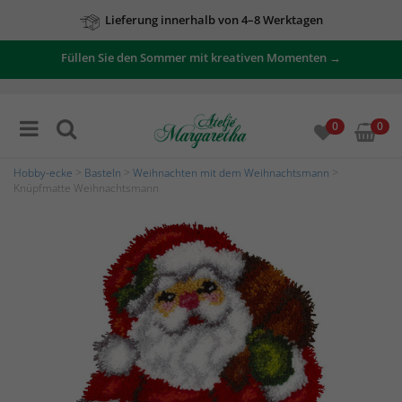
Lieferung innerhalb von 4–8 Werktagen
Füllen Sie den Sommer mit kreativen Momenten →
0
0
Hobby-ecke
>
Basteln
>
Weihnachten mit dem Weihnachtsmann
>
Knüpfmatte Weihnachtsmann