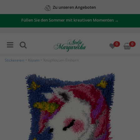
Zu unseren Angeboten
Füllen Sie den Sommer mit kreativen Momenten →
0
0
Stickereien
>
Kissen
> Knüpfkissen Einhorn