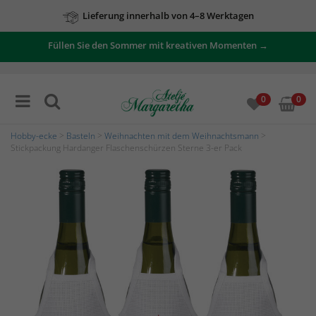
Lieferung innerhalb von 4–8 Werktagen
Zu unseren Angeboten
Füllen Sie den Sommer mit kreativen Momenten →
0
0
Hobby-ecke
>
Basteln
>
Weihnachten mit dem Weihnachtsmann
>
Stickpackung Hardanger Flaschenschürzen Sterne 3-er Pack