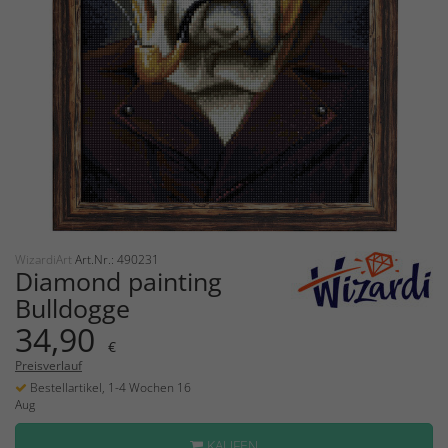
WizardiArt
Art.Nr.: 490231
Diamond painting
Bulldogge
34,90
€
Preisverlauf
Bestellartikel, 1-4 Wochen 16
Aug
KAUFEN