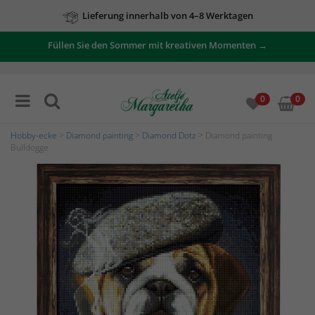
Lieferung innerhalb von 4–8 Werktagen
Füllen Sie den Sommer mit kreativen Momenten →
0
0
Hobby-ecke
>
Diamond painting
>
Diamond Dotz
> Diamond painting
Bulldogge