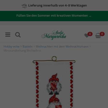
Lieferung innerhalb von 4–8 Werktagen
Füllen Sie den Sommer mit kreativen Momenten →
0
0
Hobby-ecke
>
Basteln
>
Weihnachten mit dem Weihnachtsmann
>
Miniwandbehang Wichteltrio