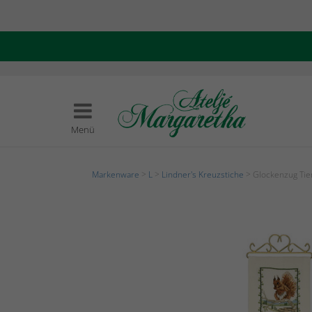
Menü
Markenware
>
L
>
Lindner's Kreuzstiche
> Glockenzug Tie