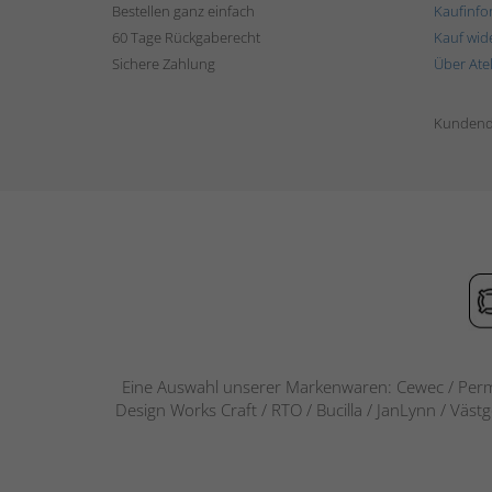
Bestellen ganz einfach
Kaufinfo
60 Tage Rückgaberecht
Kauf wid
Sichere Zahlung
Über Ate
Kundend
Eine Auswahl unserer Markenwaren: Cewec / Perm
Design Works Craft / RTO / Bucilla / JanLynn / Väst