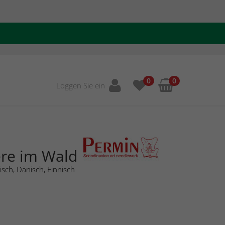
0
0
Loggen Sie ein
ere im Wald
sch, Dänisch, Finnisch