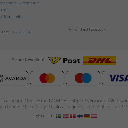
rmationen & Impressum
errufen
ljé Margaretha
Wir sind auf Facebook
ienst:
01-270 25 79
Sicher bestellen!
in / Lanarte / Rosenstand /
Oehlenschläger / Vervaco / DMC / Svarta
göta Broderi / Rico Design / Riolis / Duftin / Kustom Krafts / Luca
Es gibt uns in: