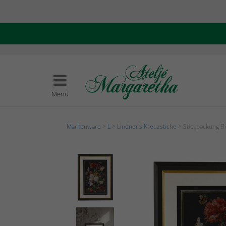
Menü
Markenware
>
L
>
Lindner's Kreuzstiche
> Stickpackung Bi