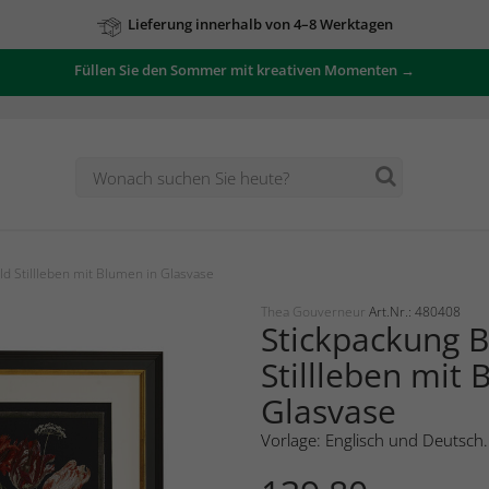
Lieferung innerhalb von 4–8 Werktagen
Füllen Sie den Sommer mit kreativen Momenten →
ld Stillleben mit Blumen in Glasvase
Thea Gouverneur
Art.Nr.: 480408
Stickpackung B
Stillleben mit 
Glasvase
Vorlage: Englisch und Deutsch.