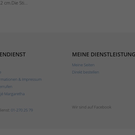
 cm.Die Sti...
ENDIENST
MEINE DIENSTLEISTUN
Meine Seiten
e
Direkt bestellen
rmationen & Impressum
errufen
ljé Margaretha
Wir sind auf Facebook
ienst:
01-270 25 79