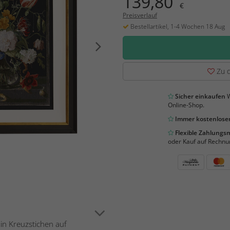
139,80
€
Preisverlauf
Bestellartikel, 1-4 Wochen 18 Aug
Zu d
Sicher einkaufen
W
Online-Shop.
Immer kostenloser
Flexible Zahlung
oder Kauf auf Rechnu
 in Kreuzstichen auf