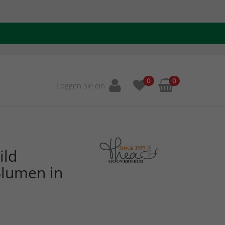
0
0
Loggen Sie ein
ild
Blumen in