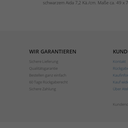
schwarzem Aida 7,2 Kä./cm. Maße ca. 49 x 72
WIR GARANTIEREN
KUND
Sichere Lieferung
Kontakt
Qualitätsgarantie
Rückgab
Bestellen ganz einfach
Kaufinfo
60 Tage Rückgaberecht
Kauf wid
Sichere Zahlung
Über Ate
Kundend