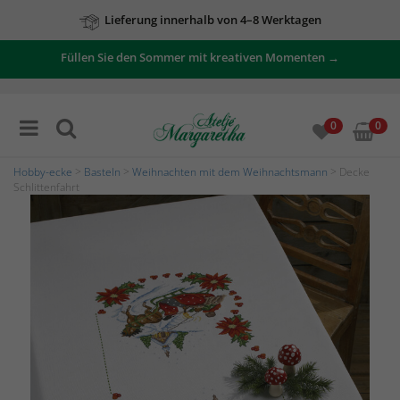
Lieferung innerhalb von 4–8 Werktagen
Zu unseren Angeboten
Füllen Sie den Sommer mit kreativen Momenten →
0
0
Hobby-ecke
>
Basteln
>
Weihnachten mit dem Weihnachtsmann
> Decke
Schlittenfahrt