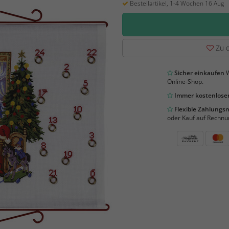
Bestellartikel, 1-4 Wochen 16 Aug
Zu d
Sicher einkaufen
W
Online-Shop.
Immer kostenloser
Flexible Zahlung
oder Kauf auf Rechnu