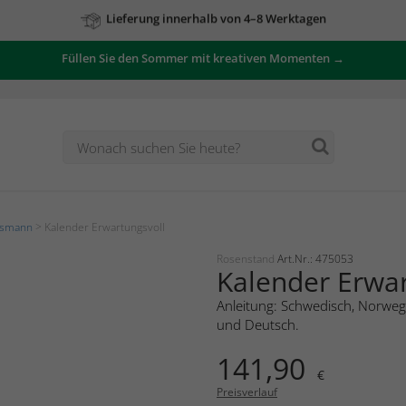
Zu unseren Angeboten
Füllen Sie den Sommer mit kreativen Momenten →
tsmann
> Kalender Erwartungsvoll
Rosenstand
Art.Nr.: 475053
Kalender Erwar
Anleitung: Schwedisch, Norwegi
und Deutsch.
141,90
€
Preisverlauf