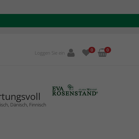
0
0
Loggen Sie ein
tungsvoll
sch, Dänisch, Finnisch