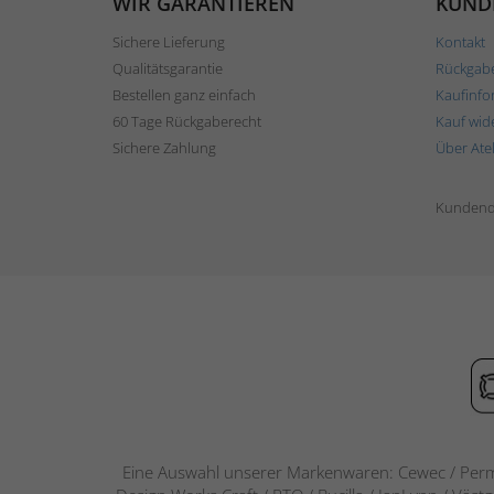
WIR GARANTIEREN
KUND
Sichere Lieferung
Kontakt
Qualitätsgarantie
Rückgab
Bestellen ganz einfach
Kaufinfo
60 Tage Rückgaberecht
Kauf wid
Sichere Zahlung
Über Ate
Kundend
Eine Auswahl unserer Markenwaren: Cewec / Perm