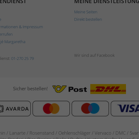
ENDIENST
MEINE DIENSTLEISTUN
Meine Seiten
e
Direkt bestellen
rmationen & Impressum
errufen
ljé Margaretha
Wir sind auf Facebook
ienst:
01-270 25 79
Sicher bestellen!
in / Lanarte / Rosenstand /
Oehlenschläger / Vervaco / DMC / Svarta