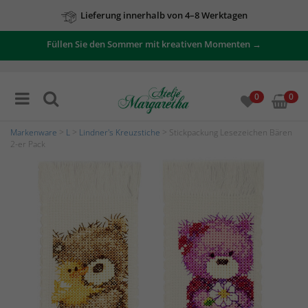
Lieferung innerhalb von 4–8 Werktagen
Füllen Sie den Sommer mit kreativen Momenten →
0
0
Markenware
>
L
>
Lindner's Kreuzstiche
> Stickpackung Lesezeichen Bären
2-er Pack