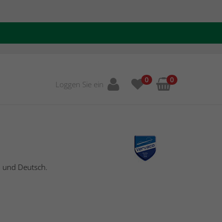
0
0
Loggen Sie ein
h und Deutsch.