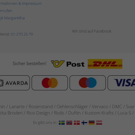
rmationen & Impressum
errufen
ljé Margaretha
Wir sind auf Facebook
ienst:
01-270 25 79
Sicher bestellen!
in / Lanarte / Rosenstand /
Oehlenschläger / Vervaco / DMC / Svarta
göta Broderi / Rico Design / Riolis / Duftin / Kustom Krafts / Luca
Es gibt uns in: