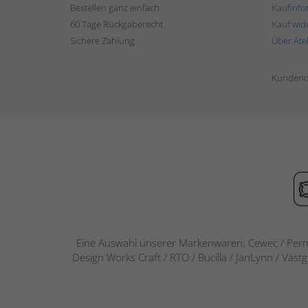
Bestellen ganz einfach
Kaufinfo
60 Tage Rückgaberecht
Kauf wid
Sichere Zahlung
Über Ate
Kundend
Eine Auswahl unserer Markenwaren: Cewec / Perm
Design Works Craft / RTO / Bucilla / JanLynn / Väst