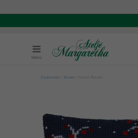
Menü
Stickereien
>
Kissen
> Kissen Rehkitz