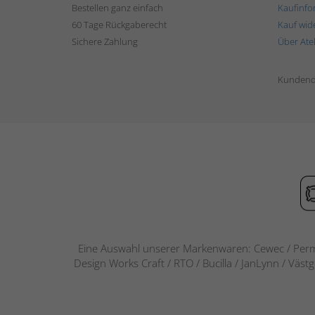
Bestellen ganz einfach
Kaufinfo
60 Tage Rückgaberecht
Kauf wid
Sichere Zahlung
Über Ate
Kundend
Eine Auswahl unserer Markenwaren: Cewec / Perm
Design Works Craft / RTO / Bucilla / JanLynn / Väst