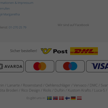
rmationen & Impressum
errufen
ljé Margaretha
Wir sind auf Facebook
ienst:
01-270 25 79
Sicher bestellen!
in / Lanarte / Rosenstand /
Oehlenschläger / Vervaco / DMC / Svarta
göta Broderi / Rico Design / Riolis / Duftin / Kustom Krafts / Luca
Es gibt uns in: