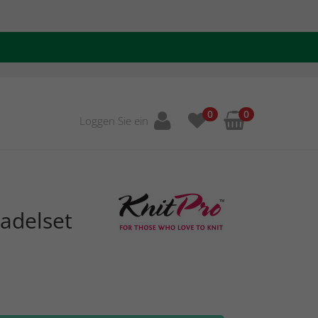
0
0
Loggen Sie ein
adelset