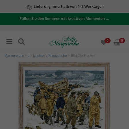
Lieferung innerhalb von 4–8 Werktagen
Füllen Sie den Sommer mit kreativen Momenten →
0
0
Markenware
>
L
>
Lindner's Kreuzstiche
> Bild Die Fischer