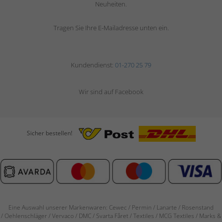
Neuheiten.
Tragen Sie Ihre E-Mailadresse unten ein.
Kundendienst:
01-270 25 79
Wir sind auf Facebook
Sicher bestellen!
Eine Auswahl unserer Markenwaren: Cewec / Permin / Lanarte / Rosenstand
/
Oehlenschläger / Vervaco / DMC / Svarta Fåret / Textiles / MCG Textiles / Marks &