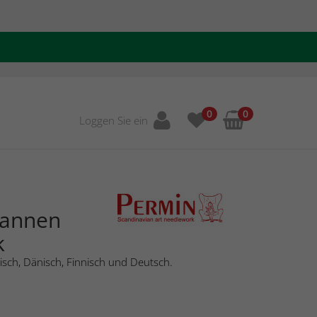
0
0
Loggen Sie ein
Tannen
k
isch, Dänisch, Finnisch und Deutsch.