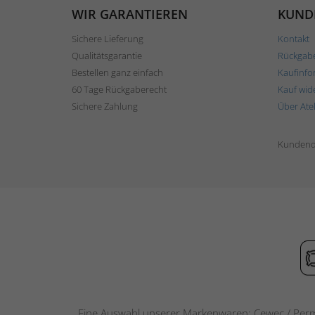
WIR GARANTIEREN
KUND
Sichere Lieferung
Kontakt
Qualitätsgarantie
Rückgab
Bestellen ganz einfach
Kaufinfo
60 Tage Rückgaberecht
Kauf wid
Sichere Zahlung
Über Ate
Kundend
Eine Auswahl unserer Markenwaren: Cewec / Perm