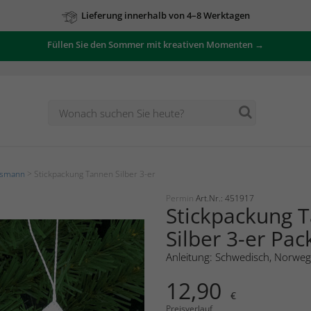
Lieferung innerhalb von 4–8 Werktagen
Füllen Sie den Sommer mit kreativen Momenten →
Zu unseren Angeboten
tsmann
> Stickpackung Tannen Silber 3-er
Permin
Art.Nr.: 451917
Stickpackung 
Silber 3-er Pac
Anleitung: Schwedisch, Norweg
12,90
€
Preisverlauf