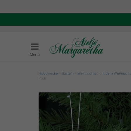
Menü
Hobby-ecke
>
Basteln
>
Weihnachten mit dem Weihnach
Pack