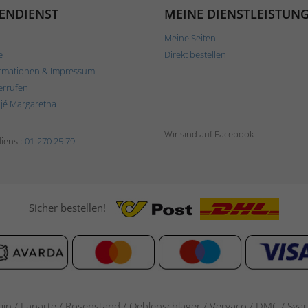
ENDIENST
MEINE DIENSTLEISTUN
Meine Seiten
e
Direkt bestellen
rmationen & Impressum
errufen
ljé Margaretha
Wir sind auf Facebook
ienst:
01-270 25 79
Sicher bestellen!
in / Lanarte / Rosenstand /
Oehlenschläger / Vervaco / DMC / Svarta