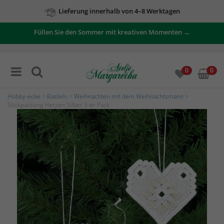
Lieferung innerhalb von 4–8 Werktagen
Zu unseren Angeboten
Füllen Sie den Sommer mit kreativen Momenten →
0
0
Hobby-ecke
>
Basteln
>
Weihnachten mit dem Weihnachtsmann
>
Stickpackung Herzen Silber 3-er Pack