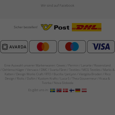
Wir sind auf Facebook
Sicher bestellen!
Eine Auswahl unserer Markenwaren: Cewec / Permin / Lanarte / Rosenstand
/
Oehlenschläger / Vervaco / DMC / Svarta Fåret / Textiles / MCG Textiles / Marks &
Katten / Design Works Craft / RTO / Bucilla / JanLynn / Västgöta Broderi / Rico
Design / Riolis / Duftin / Kustom Krafts / Luca-S / Thea Gouverneur / Krasa &
Tvorba / Nova Sloboda
Es gibt uns in: