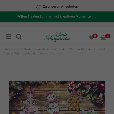
Zu unseren Angeboten
Füllen Sie den Sommer mit kreativen Momenten →
0
0
Hobby-ecke
>
Basteln
>
Weihnachten mit dem Weihnachtsmann
> Plastik
Canvas Weihnachtsdekorationen 6-er Pack