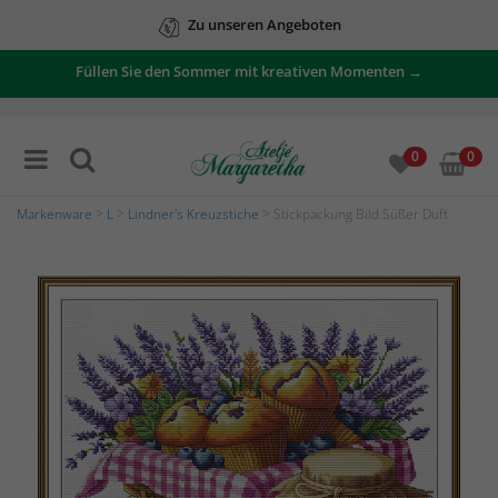
Zu unseren Angeboten
60 Tage offener Kauf – einfach und unkompliziert
Füllen Sie den Sommer mit kreativen Momenten →
0
0
Markenware
>
L
>
Lindner's Kreuzstiche
> Stickpackung Bild Süßer Duft