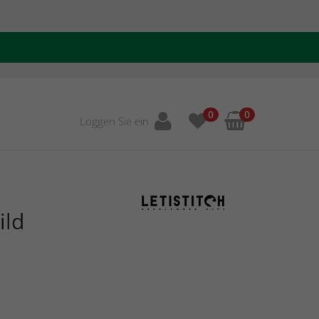
0
0
Loggen Sie ein
ild