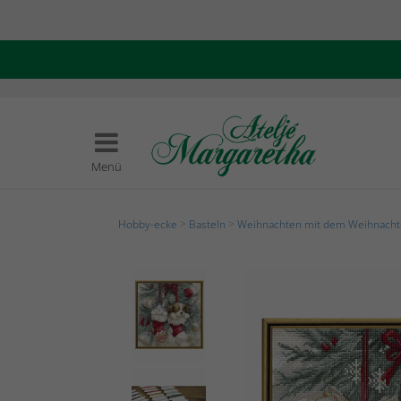
Menü
Hobby-ecke
>
Basteln
>
Weihnachten mit dem Weihnach