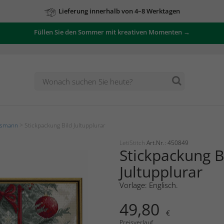
Lieferung innerhalb von 4–8 Werktagen
Füllen Sie den Sommer mit kreativen Momenten →
tsmann
> Stickpackung Bild Jultupplurar
LetiStitch
Art.Nr.: 450849
Stickpackung B
Jultupplurar
Vorlage: Englisch.
49,80
€
Preisverlauf