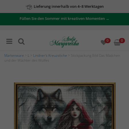
Lieferung innerhalb von 4–8 Werktagen
Füllen Sie den Sommer mit kreativen Momenten →
0
0
Markenware
>
L
>
Lindner's Kreuzstiche
> Stickpackung Bild Das Mädchen
und der Wächter des Wolfes