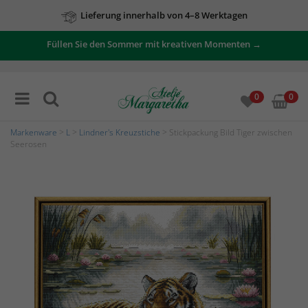
Lieferung innerhalb von 4–8 Werktagen
Zu unseren Angeboten
Füllen Sie den Sommer mit kreativen Momenten →
0
0
Markenware
>
L
>
Lindner's Kreuzstiche
> Stickpackung Bild Tiger zwischen
Seerosen