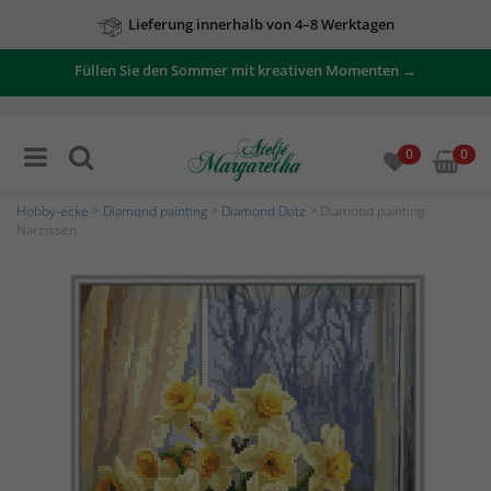
Lieferung innerhalb von 4–8 Werktagen
Füllen Sie den Sommer mit kreativen Momenten →
0
0
Hobby-ecke
>
Diamond painting
>
Diamond Dotz
> Diamond painting
Narzissen