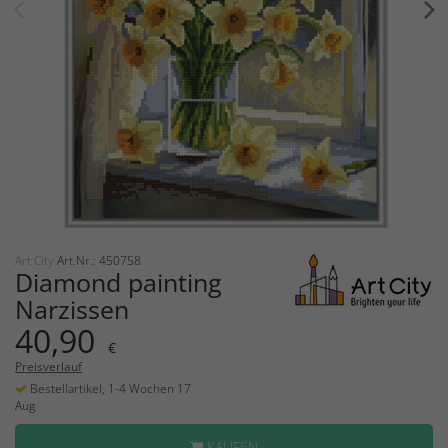
Art City
Art.Nr.: 450758
Diamond painting
Narzissen
40,90
€
Preisverlauf
Bestellartikel, 1-4 Wochen 17
Aug
KAUFEN