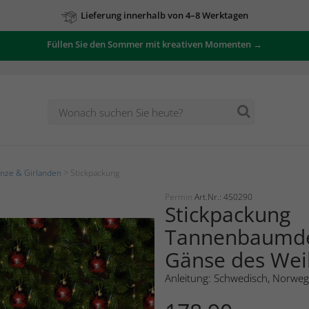
Lieferung innerhalb von 4–8 Werktagen
Füllen Sie den Sommer mit kreativen Momenten →
Zu unseren Angeboten
nze & Girlanden
> Stickpackung
Permin
Art.Nr.: 450290
Stickpackung
Tannenbaumde
Gänse des We
Anleitung: Schwedisch, Norweg