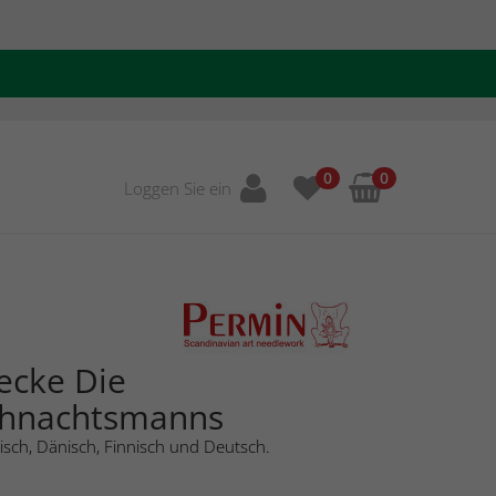
0
0
Loggen Sie ein
cke Die
ihnachtsmanns
isch, Dänisch, Finnisch und Deutsch.