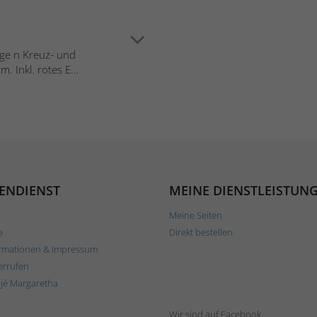
age n Kreuz- und
 Inkl. rotes E...
ENDIENST
MEINE DIENSTLEISTUN
Meine Seiten
e
Direkt bestellen
rmationen & Impressum
errufen
ljé Margaretha
Wir sind auf Facebook