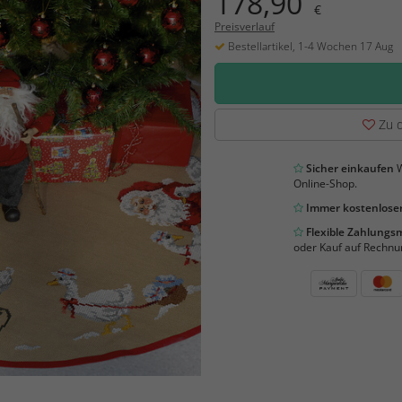
178,90
€
Preisverlauf
Bestellartikel, 1-4 Wochen 17 Aug
Zu d
Sicher einkaufen
W
Online-Shop.
Immer kostenloser
Flexible Zahlung
oder Kauf auf Rechnu