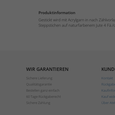
Produktinformation
Gestickt wird mit Acrylgarn in nach Zählvorl
Steppstichen auf naturfarbenem Jute 4 Fä./cm.
WIR GARANTIEREN
KUND
Sichere Lieferung
Kontakt
Qualitätsgarantie
Rückgab
Bestellen ganz einfach
Kaufinfo
60 Tage Rückgaberecht
Kauf wid
Sichere Zahlung
Über Ate