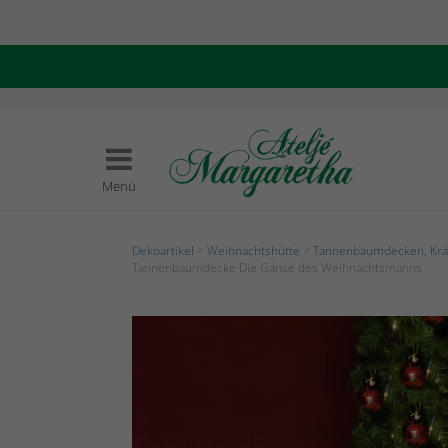
Menü
Dekoartikel
>
Weihnachtshütte
>
Tannenbaumdecken, Krä
Tannenbaumdecke Die Gänse des Weihnachtsmanns