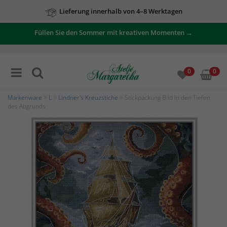
Lieferung innerhalb von 4–8 Werktagen
Füllen Sie den Sommer mit kreativen Momenten →
0
0
Markenware
>
L
>
Lindner's Kreuzstiche
> Stickpackung Bild In den Tiefen
des Abgrunds