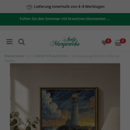
Lieferung innerhalb von 4–8 Werktagen
Füllen Sie den Sommer mit kreativen Momenten →
0
0
Markenware
>
L
>
Lindner's Kreuzstiche
> Stickpackung Bild Die Stille der
Farben