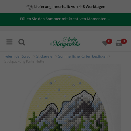
Lieferung innerhalb von 4–8 Werktagen
Füllen Sie den Sommer mit kreativen Momenten →
0
0
Feiern der Saison
>
Stickereien
>
Sommerliche Karten besticken
>
Stickpackung Karte Hütte.