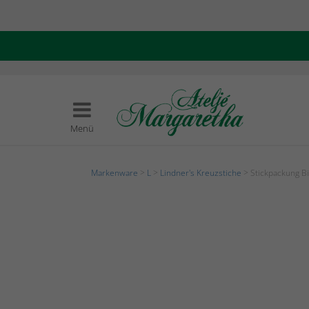
Menü
Markenware
>
L
>
Lindner's Kreuzstiche
> Stickpackung B