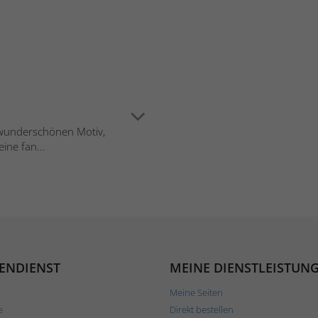
m wunderschönen Motiv,
ine fan...
ENDIENST
MEINE DIENSTLEISTUN
Meine Seiten
e
Direkt bestellen