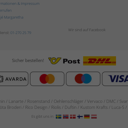
rmationen & Impressum
errufen
ljé Margaretha
Wir sind auf Facebook
ienst:
01-270 25 79
Sicher bestellen!
in / Lanarte / Rosenstand /
Oehlenschläger / Vervaco / DMC / Svarta
göta Broderi / Rico Design / Riolis / Duftin / Kustom Krafts / Luca
Es gibt uns in: