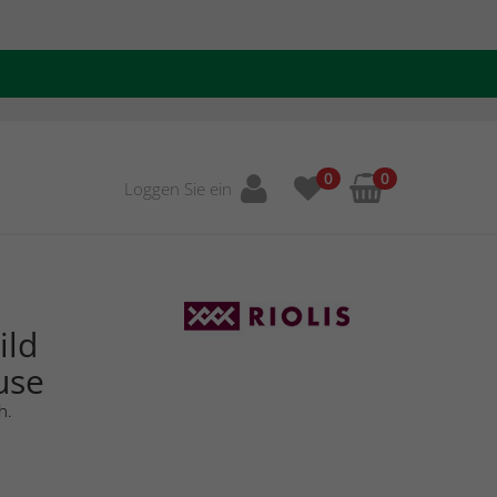
0
0
Loggen Sie ein
ild
use
h.