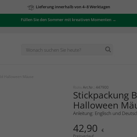
Lieferung innerhalb von 4–8 Werktagen
Füllen Sie den Sommer mit kreativen Momenten →
ild Halloween Mäuse
Riolis
Art.Nr.: 447900
Stickpackung B
Halloween Mä
Anleitung: Englisch und Deutsc
42,90
€
Preisverlauf