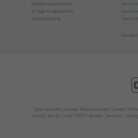
Bestellen ganz einfach
Kaufinfo
60 Tage Rückgaberecht
Kauf wid
Sichere Zahlung
Über Ate
Kundend
Eine Auswahl unserer Markenwaren: Cewec / Perm
Design Works Craft / RTO / Bucilla / JanLynn / Väst