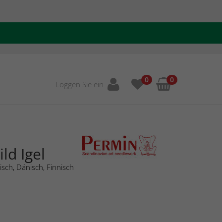
0
0
Loggen Sie ein
ld Igel
sch, Dänisch, Finnisch