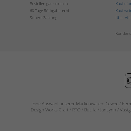
Bestellen ganz einfach
Kaufinfo
60 Tage Rückgaberecht
Kauf wid
Sichere Zahlung
Über Ate
Kundend
Eine Auswahl unserer Markenwaren: Cewec / Perm
Design Works Craft / RTO / Bucilla / JanLynn / Väst