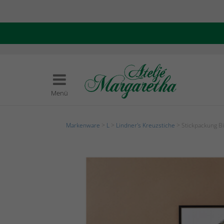
Menü
Markenware
>
L
>
Lindner's Kreuzstiche
> Stickpackung Bil