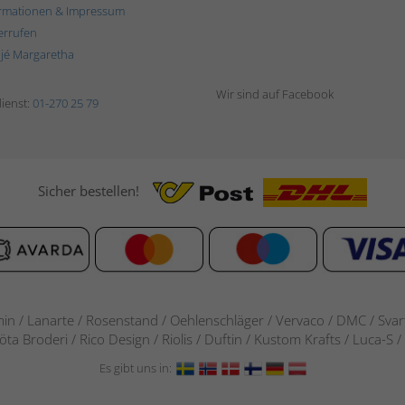
rmationen & Impressum
errufen
ljé Margaretha
Wir sind auf Facebook
ienst:
01-270 25 79
Sicher bestellen!
in / Lanarte / Rosenstand /
Oehlenschläger / Vervaco / DMC / Svarta
göta Broderi / Rico Design / Riolis / Duftin / Kustom Krafts / Luca
Es gibt uns in: