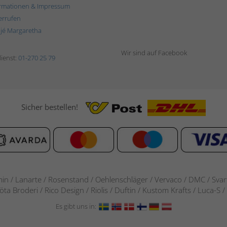
rmationen & Impressum
errufen
ljé Margaretha
Wir sind auf Facebook
ienst:
01-270 25 79
Sicher bestellen!
in / Lanarte / Rosenstand /
Oehlenschläger / Vervaco / DMC / Svarta
göta Broderi / Rico Design / Riolis / Duftin / Kustom Krafts / Luca
Es gibt uns in: