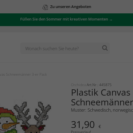
Zu unseren Angeboten
Füllen Sie den Sommer mit kreativen Momenten →
nvas Schneemänner 3-er Pack
Orchidea
Art.Nr.: 445875
Plastik Canvas
Schneemänner 
Muster: Schwedisch, norwegisch
31,90
€
Preisverlauf