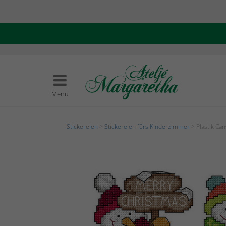
Menü
Stickereien
>
Stickereien fürs Kinderzimmer
> Plastik Ca