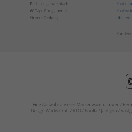
Bestellen ganz einfach
Kaufinfo
60 Tage Rückgaberecht
Kauf wid
Sichere Zahlung
Über Ate
Kundend
Eine Auswahl unserer Markenwaren: Cewec / Perm
Design Works Craft / RTO / Bucilla / JanLynn / Väst