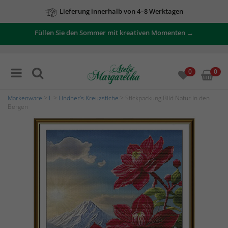
Lieferung innerhalb von 4–8 Werktagen
Füllen Sie den Sommer mit kreativen Momenten →
0
0
Markenware
>
L
>
Lindner's Kreuzstiche
> Stickpackung Bild Natur in den
Bergen